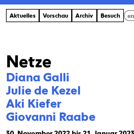
Aktuelles
Vorschau
Archiv
Besuch
e
Netze
Diana Galli 

Julie de Kezel  

Aki Kiefer 

Giovanni Raabe
30. November 2022 bis 21. Januar 202