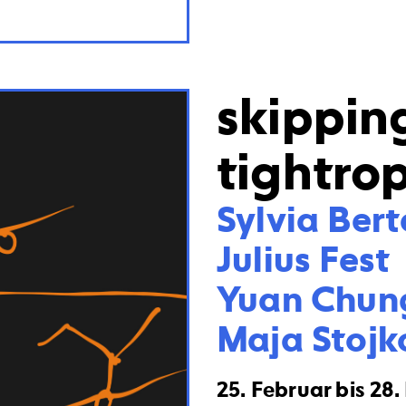
skippin
tightro
Sylvia Berté
Julius Fest

Yuan Chung
Maja Stojk
25. Februar bis 28