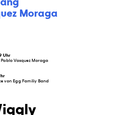
ang 

ez Moraga    

6
19 Uhr
n Pablo Vasquez Moraga
Uhr
ce von Egg Familiy Band
Wiggly