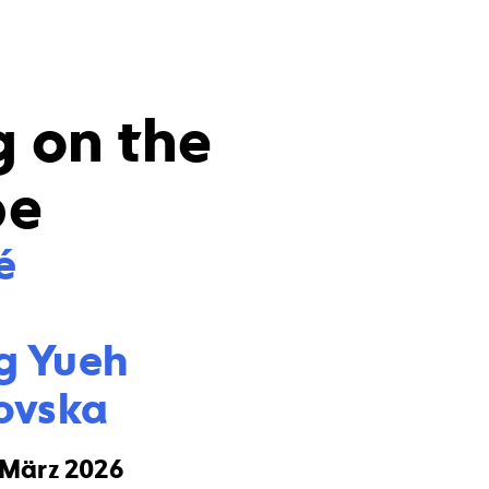
g on the
pe


 Yueh

ovska
. März 2026