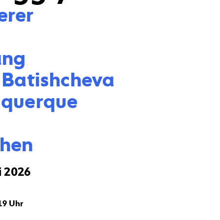
rer



ng

 Batishcheva

querque

Chen
i 2026
 19 Uhr