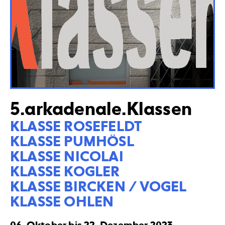
5.arkadenale.Klassen
KLASSE ROSEFELDT

KLASSE PUMHÖSL

KLASSE NICOLAI

KLASSE KOGLER

KLASSE BIRCKEN / VOGEL

KLASSE OHLEN