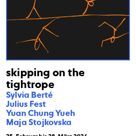
skipping on the
tightrope
Sylvia Berté

Julius Fest

Yuan Chung Yueh

Maja Stojkovska